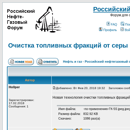
Российски
Форум для 
FAQ
По
Профиль
Вой
Очистка топливных фракций от серы
Нефть и газ - Российский нефтегазовый
Автор
Ho0per
Добавлено: Вт Фев 20, 2018 19:32
Заголовок сооб
Новая технология очистки топливных фракций
Зарегистрирован:
17.02.2018
Сообщения: 1
Имя файла:
-по-применению-ГК-5S jpeg.jpe
Размер файла:
832.92 KB
Скачано:
1086 раз(а)