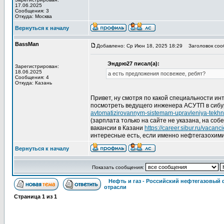
17.06.2025
Сообщения: 3
Откуда: Москва
Вернуться к началу
BassMan
Добавлено: Ср Июн 18, 2025 18:29
Заголовок сооб
Эндрю27 писал(а):
Зарегистрирован:
18.06.2025
а есть предложения посвежее, ребят?
Сообщения: 4
Откуда: Казань
Привет, ну смотря по какой специальности инт
посмотреть ведущего инженера АСУТП в сиб
avtomatizirovannym-sistemam-upravleniya-tekhn
(зарплата только на сайте не указана, на соб
вакансии в Казани
https://career.sibur.ru/vacanc
интересные есть, если именно нефтегазохими
Вернуться к началу
Показать сообщения:
Нефть и газ - Российский нефтегазовый
отрасли
Страница
1
из
1