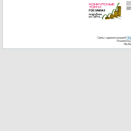
Связь с администрацией
"Ро
Powered by
File A