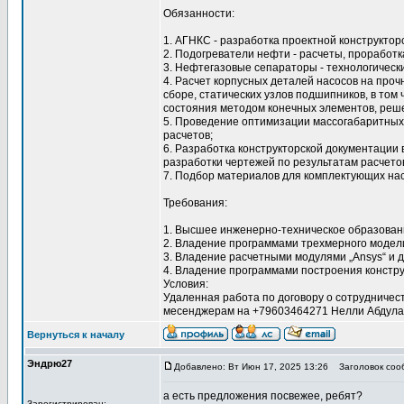
Обязанности:
1. АГНКС - разработка проектной конструктор
2. Подогреватели нефти - расчеты, проработк
3. Нефтегазовые сепараторы - технологически
4. Расчет корпусных деталей насосов на проч
сборе, статических узлов подшипников, в т
состояния методом конечных элементов, реше
5. Проведение оптимизации массогабаритных
расчетов;
6. Разработка конструкторской документации 
разработки чертежей по результатам расчетов
7. Подбор материалов для комплектующих нас
Требования:
1. Высшее инженерно-техническое образован
2. Владение программами трехмерного моделир
3. Владение расчетными модулями „Ansys“ и 
4. Владение программами построения констру
Условия:
Удаленная работа по договору о сотрудничес
месенджерам на +79603464271 Нелли Абдула
Вернуться к началу
Эндрю27
Добавлено: Вт Июн 17, 2025 13:26
Заголовок сооб
а есть предложения посвежее, ребят?
Зарегистрирован: