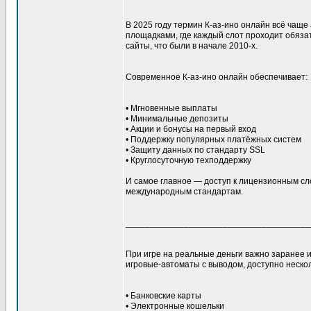
В 2025 году термин К-аз-ино онлайн всё чащ
площадками, где каждый слот проходит обяза
сайты, что были в начале 2010-х.
Современное К-аз-ино онлайн обеспечивает:
• Мгновенные выплаты
• Минимальные депозиты
• Акции и бонусы на первый вход
• Поддержку популярных платёжных систем
• Защиту данных по стандарту SSL
• Круглосуточную техподдержку
И самое главное — доступ к лицензионным сл
международным стандартам.
______________________________________
При игре на реальные деньги важно заранее 
игровые-автоматы с выводом, доступно неско
• Банковские карты
• Электронные кошельки