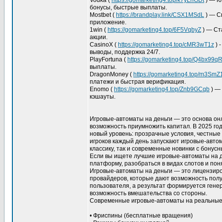
Vodka (
https://gomarketing4.top/k7yLnGDt
) — К
бонусы, быстрые выплаты.
Mostbet (
https://brandplay.link/CSX1MSdL
) — С
приложение.
1win (
https://gomarketing4.top/6F5VqbyZ
) — Ст
акции.
CasinoX (
https://gomarketing4.top/cMR3wT1z
) 
выводы, поддержка 24/7.
PlayFortuna (
https://gomarketing4.top/Q4bx99q
выплаты.
DragonMoney (
https://gomarketing4.top/m3Sm
платежи и быстрая верификация.
Enomo (
https://gomarketing4.top/Znb9GCqb
) — 
кэшауты.
Игровые-автоматы на деньги — это основа онл
возможность приумножить капитал. В 2025 г
новый уровень: прозрачные условия, честные
игроков каждый день запускают игровые-авто
классику, так и современные новинки с бонус
Если вы ищете лучшие игровые-автоматы на д
платформу, разобраться в видах слотов и поня
Игровые-автоматы на деньги — это лицензи
провайдеров, которые дают возможность полу
пользователя, а результат формируется гене
возможность вмешательства со стороны.
Современные игровые-автоматы на реальные 
• Фриспины (бесплатные вращения)