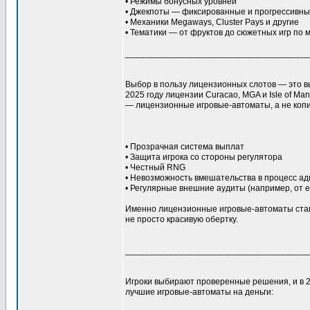
• Режимы бонусных уровней
• Джекпоты — фиксированные и прогрессивн
• Механики Megaways, Cluster Pays и другие
• Тематики — от фруктов до сюжетных игр по
______________________________________
Выбор в пользу лицензионных слотов — это вы
2025 году лицензии Curacao, MGA и Isle of M
— лицензионные игровые-автоматы, а не копи
• Прозрачная система выплат
• Защита игрока со стороны регулятора
• Честный RNG
• Невозможность вмешательства в процесс 
• Регулярные внешние аудиты (например, от
Именно лицензионные игровые-автоматы стан
не просто красивую обертку.
______________________________________
Игроки выбирают проверенные решения, и в 2
лучшие игровые-автоматы на деньги: