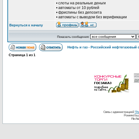
• слоты на реальные деньги
• автоматы от 10 рублей
• фриспины без депозита
• автоматы с выводом без верификации
Вернуться к началу
Показать сообщения:
Нефть и газ - Российский нефтегазовый
Страница
1
из
1
Связь с администрацией
"Ро
Powered by
File A