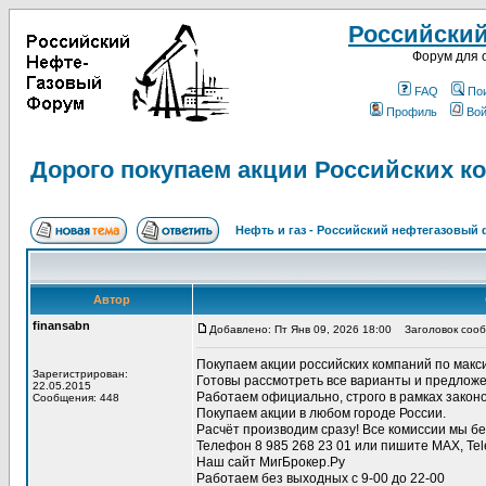
Российски
Форум для 
FAQ
По
Профиль
Вой
Дорого покупаем акции Российских к
Нефть и газ - Российский нефтегазовый
Автор
finansabn
Добавлено: Пт Янв 09, 2026 18:00
Заголовок сообщ
Покупаем акции российских компаний по макс
Зарегистрирован:
Готовы рассмотреть все варианты и предложе
22.05.2015
Работаем официально, строго в рамках закон
Сообщения: 448
Покупаем акции в любом городе России.
Расчёт производим сразу! Все комиссии мы бе
Телефон 8 985 268 23 01 или пишите MAX, Te
Наш сайт МигБрокер.Ру
Работаем без выходных с 9-00 до 22-00