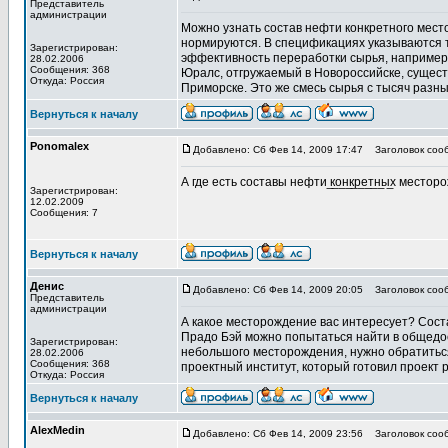
Представитель
администрации
Можно узнать состав нефти конкретного место
нормируются. В спецификациях указываются 
Зарегистрирован:
эффективность переработки сырья, например 
28.02.2006
Сообщения: 368
Юралс, отгружаемый в Новороссийске, сущест
Откуда: Россия
Приморске. Это же смесь сырья с тысяч разн
Вернуться к началу
Ponomalex
Добавлено: Сб Фев 14, 2009 17:47
Заголовок соо
А где есть составы нефти ̲к̲о̲н̲к̲р̲е̲т̲н̲ы̲х мест
Зарегистрирован:
12.02.2009
Сообщения: 7
Вернуться к началу
Денис
Добавлено: Сб Фев 14, 2009 20:05
Заголовок соо
Представитель
администрации
А какое месторождение вас интересует? Сос
Прадо Бэй можно попытаться найти в общедо
Зарегистрирован:
небольшого месторождения, нужно обратиться
28.02.2006
Сообщения: 368
проектный институт, который готовил проект
Откуда: Россия
Вернуться к началу
AlexMedin
Добавлено: Сб Фев 14, 2009 23:56
Заголовок соо