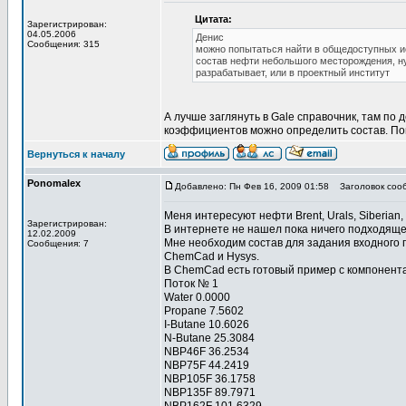
Цитата:
Зарегистрирован:
04.05.2006
Денис
Сообщения: 315
можно попытаться найти в общедоступных и
состав нефти небольшого месторождения, ну
разрабатывает, или в проектный институт
А лучше заглянуть в Gale справочник, там п
коэффициентов можно определить состав. По
Вернуться к началу
Ponomalex
Добавлено: Пн Фев 16, 2009 01:58
Заголовок соо
Меня интересуют нефти Brent, Urals, Siberian, 
Зарегистрирован:
В интернете не нашел пока ничего подходяще
12.02.2009
Мне необходим состав для задания входного 
Сообщения: 7
ChemCad и Hysys.
В ChemCad есть готовый пример с компонента
Поток № 1
Water 0.0000
Propane 7.5602
I-Butane 10.6026
N-Butane 25.3084
NBP46F 36.2534
NBP75F 44.2419
NBP105F 36.1758
NBP135F 89.7971