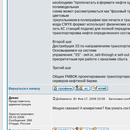
необходимо "пропечатать в формате нефти од
полимодельная
схема может рассматриваться как "фазовый т
цветовым
треугольником в полиграфии при печати и т
когда CMYK формат использует физические св
сеть КС станций подачи) для полной передачи
транспортировка нефти определенного соста
Второй шаг
Дистрибуция 3S по направлениям транспорти
Основываемся на системе
управления: "3S" - sell-in, sell-through и sell-o
приоритетным при работе с каналами сбыта.
Третий шаг
Общее PMBOK проектирование транспортиров
серверов нефтяной биржи.
Вернуться к началу
Денис
Добавлено: Вт Фев 17, 2009 23:58
Заголовок сооб
Представитель
администрации
Мощно сказано! А конкретнее? Как узнать со
Зарегистрирован:
28.02.2006
Сообщения: 368
Откуда: Россия