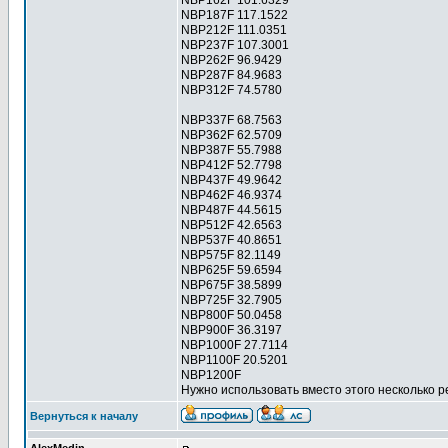
NBP162F 101.6329
NBP187F 117.1522
NBP212F 111.0351
NBP237F 107.3001
NBP262F 96.9429
NBP287F 84.9683
NBP312F 74.5780
NBP337F 68.7563
NBP362F 62.5709
NBP387F 55.7988
NBP412F 52.7798
NBP437F 49.9642
NBP462F 46.9374
NBP487F 44.5615
NBP512F 42.6563
NBP537F 40.8651
NBP575F 82.1149
NBP625F 59.6594
NBP675F 38.5899
NBP725F 32.7905
NBP800F 50.0458
NBP900F 36.3197
NBP1000F 27.7114
NBP1100F 20.5201
NBP1200F
Нужно использовать вместо этого несколько 
Вернуться к началу