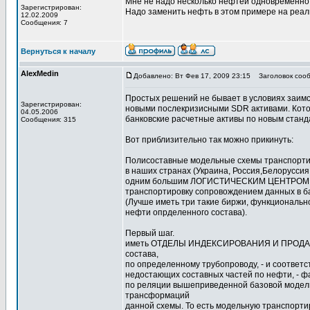
Мне не надо несколько нефтей одновременно.
Зарегистрирован:
Надо заменить нефть в этом примере на реал
12.02.2009
Сообщения: 7
Вернуться к началу
AlexMedin
Добавлено: Вт Фев 17, 2009 23:15
Заголовок сооб
Простых решений не бывает в условиях заим
Зарегистрирован:
новыми послекризисными SDR активами. Кото
04.05.2006
банковские расчетные активы по новым станд
Сообщения: 315
Вот приблизительно так можно прикинуть:
Полисоставные модельные схемы транспорт
в наших странах (Украина, Россия,Белоруссия
одним большим ЛОГИСТИЧЕСКИМ ЦЕНТРОМ - 
транспортировку сопровождением данных в б
(Лучше иметь три такие биржи, функциональ
нефти опрделенного состава).
Первый шаг.
иметь ОТДЕЛЫ ИНДЕКСИРОВАНИЯ И ПРОДАЖ т
состава,
по определенному трубопроводу, - и соответс
недостающих составных частей по нефти, - ф
по реляции вышеприведенной базовой модели
трансформаций
данной схемы. То есть модельную транспорт