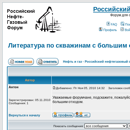
Российски
Форум для 
FAQ
По
Профиль
Вой
Литература по скважинам с большим 
Нефть и газ - Российский нефтегазовый
Автор
Антон
Добавлено: Пт Ноя 05, 2010 14:32
Заголовок сообщ
Уважаемые форумчане, подскажите, пожалуйст
Зарегистрирован: 05.11.2010
большим отходом.
Сообщения: 1
Вернуться к началу
Показать сообщения: