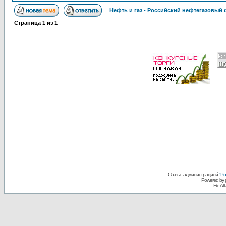
Нефть и газ - Российский нефтегазовый
Страница
1
из
1
Связь с администрацией
"Ро
Powered by
File A