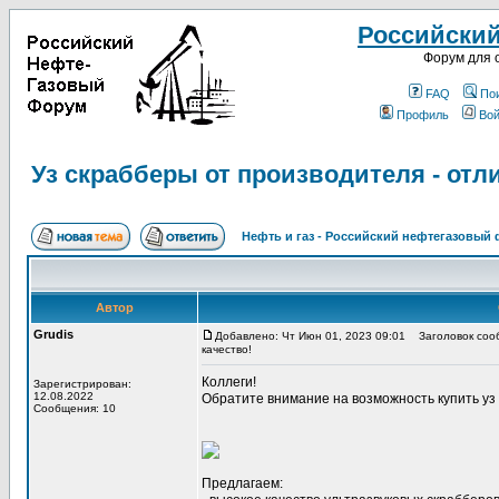
Российски
Форум для 
FAQ
По
Профиль
Вой
Уз скрабберы от производителя - отл
Нефть и газ - Российский нефтегазовый
Автор
Grudis
Добавлено: Чт Июн 01, 2023 09:01
Заголовок сооб
качество!
Коллеги!
Зарегистрирован:
12.08.2022
Обратите внимание на возможность купить уз
Сообщения: 10
Предлагаем: