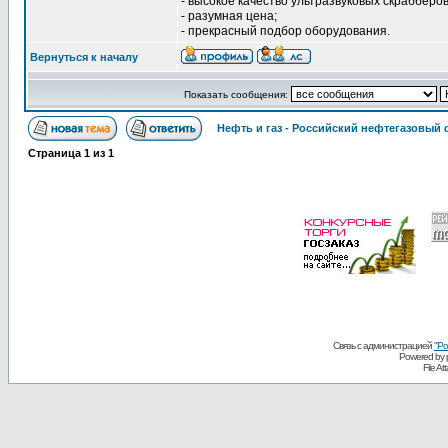
- высокое качество ультразвуковых скрабберов
- разумная цена;
- прекрасный подбор оборудования.
Вернуться к началу
Показать сообщения:
Нефть и газ - Российский нефтегазовый
Страница
1
из
1
Связь с администрацией
"Ро
Powered by
File A