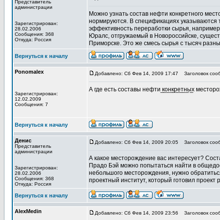
Представитель
администрации
Можно узнать состав нефти конкретного место
нормируются. В спецификациях указываются 
Зарегистрирован:
эффективность переработки сырья, например 
28.02.2006
Сообщения: 368
Юралс, отгружаемый в Новороссийске, сущест
Откуда: Россия
Приморске. Это же смесь сырья с тысяч разн
Вернуться к началу
Ponomalex
Добавлено: Сб Фев 14, 2009 17:47
Заголовок соо
А где есть составы нефти ̲к̲о̲н̲к̲р̲е̲т̲н̲ы̲х мест
Зарегистрирован:
12.02.2009
Сообщения: 7
Вернуться к началу
Денис
Добавлено: Сб Фев 14, 2009 20:05
Заголовок соо
Представитель
администрации
А какое месторождение вас интересует? Сос
Прадо Бэй можно попытаться найти в общедо
Зарегистрирован:
небольшого месторождения, нужно обратиться
28.02.2006
Сообщения: 368
проектный институт, который готовил проект
Откуда: Россия
Вернуться к началу
AlexMedin
Добавлено: Сб Фев 14, 2009 23:56
Заголовок соо