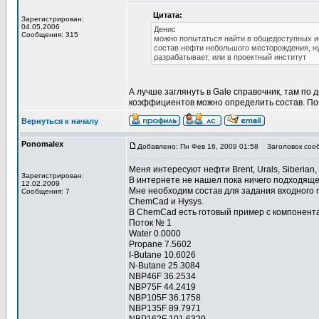
Цитата:
Зарегистрирован:
04.05.2006
Денис
Сообщения: 315
можно попытаться найти в общедоступных и
состав нефти небольшого месторождения, ну
разрабатывает, или в проектный институт
А лучше заглянуть в Gale справочник, там п
коэффициентов можно определить состав. По
Вернуться к началу
Ponomalex
Добавлено: Пн Фев 16, 2009 01:58
Заголовок соо
Меня интересуют нефти Brent, Urals, Siberian, 
Зарегистрирован:
В интернете не нашел пока ничего подходяще
12.02.2009
Мне необходим состав для задания входного 
Сообщения: 7
ChemCad и Hysys.
В ChemCad есть готовый пример с компонента
Поток № 1
Water 0.0000
Propane 7.5602
I-Butane 10.6026
N-Butane 25.3084
NBP46F 36.2534
NBP75F 44.2419
NBP105F 36.1758
NBP135F 89.7971