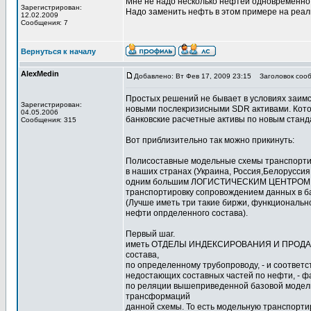
Мне не надо несколько нефтей одновременно.
Зарегистрирован:
Надо заменить нефть в этом примере на реал
12.02.2009
Сообщения: 7
Вернуться к началу
AlexMedin
Добавлено: Вт Фев 17, 2009 23:15
Заголовок сооб
Простых решений не бывает в условиях заим
Зарегистрирован:
новыми послекризисными SDR активами. Кото
04.05.2006
банковские расчетные активы по новым станд
Сообщения: 315
Вот приблизительно так можно прикинуть:
Полисоставные модельные схемы транспорт
в наших странах (Украина, Россия,Белоруссия
одним большим ЛОГИСТИЧЕСКИМ ЦЕНТРОМ - 
транспортировку сопровождением данных в б
(Лучше иметь три такие биржи, функциональ
нефти опрделенного состава).
Первый шаг.
иметь ОТДЕЛЫ ИНДЕКСИРОВАНИЯ И ПРОДАЖ т
состава,
по определенному трубопроводу, - и соответс
недостающих составных частей по нефти, - ф
по реляции вышеприведенной базовой модели
трансформаций
данной схемы. То есть модельную транспорт