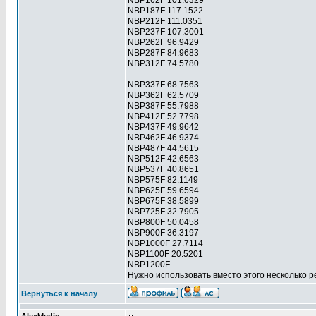
NBP162F 101.6329
NBP187F 117.1522
NBP212F 111.0351
NBP237F 107.3001
NBP262F 96.9429
NBP287F 84.9683
NBP312F 74.5780
NBP337F 68.7563
NBP362F 62.5709
NBP387F 55.7988
NBP412F 52.7798
NBP437F 49.9642
NBP462F 46.9374
NBP487F 44.5615
NBP512F 42.6563
NBP537F 40.8651
NBP575F 82.1149
NBP625F 59.6594
NBP675F 38.5899
NBP725F 32.7905
NBP800F 50.0458
NBP900F 36.3197
NBP1000F 27.7114
NBP1100F 20.5201
NBP1200F
Нужно использовать вместо этого несколько 
Вернуться к началу