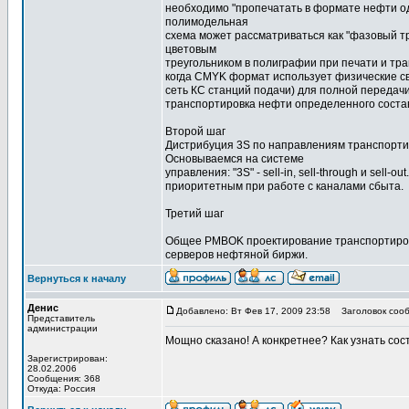
необходимо "пропечатать в формате нефти од
полимодельная
схема может рассматриваться как "фазовый т
цветовым
треугольником в полиграфии при печати и т
когда CMYK формат использует физические св
сеть КС станций подачи) для полной передачи
транспортировка нефти определенного соста
Второй шаг
Дистрибуция 3S по направлениям транспорти
Основываемся на системе
управления: "3S" - sell-in, sell-through и sell-o
приоритетным при работе с каналами сбыта.
Третий шаг
Общее PMBOK проектирование транспортиров
серверов нефтяной биржи.
Вернуться к началу
Денис
Добавлено: Вт Фев 17, 2009 23:58
Заголовок сооб
Представитель
администрации
Мощно сказано! А конкретнее? Как узнать со
Зарегистрирован:
28.02.2006
Сообщения: 368
Откуда: Россия