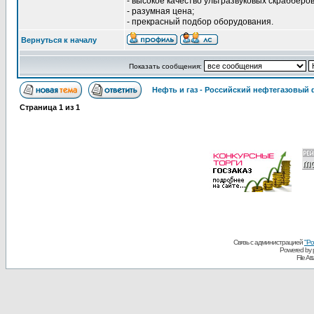
- высокое качество ультразвуковых скрабберов
- разумная цена;
- прекрасный подбор оборудования.
Вернуться к началу
Показать сообщения:
Нефть и газ - Российский нефтегазовый
Страница
1
из
1
Связь с администрацией
"Ро
Powered by
File A