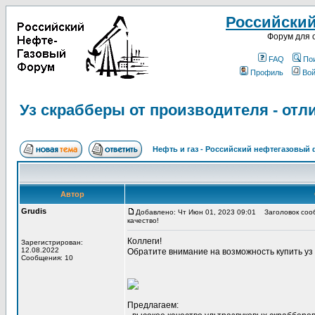
Российски
Форум для 
FAQ
По
Профиль
Вой
Уз скрабберы от производителя - отл
Нефть и газ - Российский нефтегазовый
Автор
Grudis
Добавлено: Чт Июн 01, 2023 09:01
Заголовок сооб
качество!
Коллеги!
Зарегистрирован:
12.08.2022
Обратите внимание на возможность купить уз
Сообщения: 10
Предлагаем: